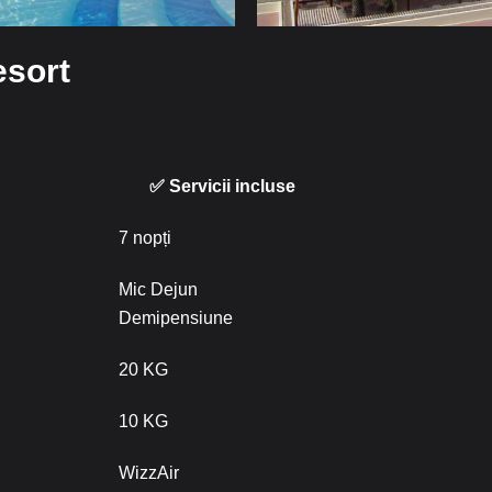
esort
✅ Servicii incluse
7 nopți
Mic Dejun
Demipensiune
20 KG
10 KG
WizzAir