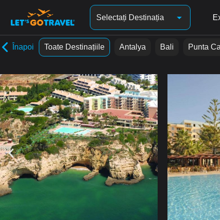
Selectați Destinația
Ex
Înapoi
Toate Destinațiile
Antalya
Bali
Punta C