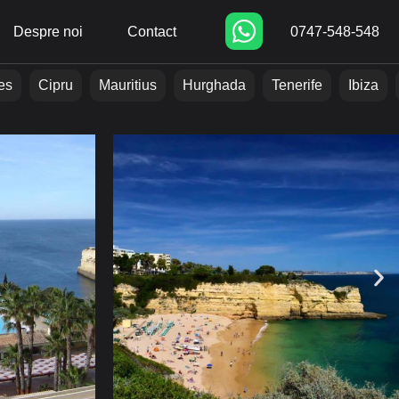
Despre noi
Contact
0747-548-548
es
Cipru
Mauritius
Hurghada
Tenerife
Ibiza