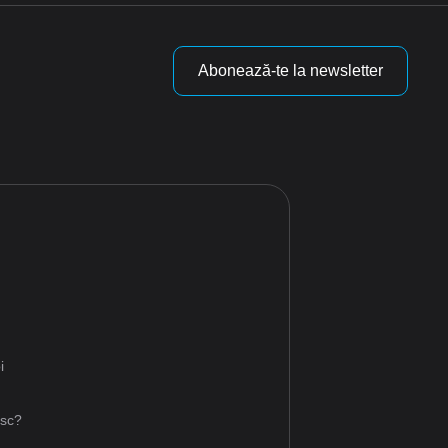
Abonează-te la newsletter
i
i
esc?