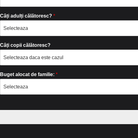
Câți adulți călătoresc?
*
Câți copii călătoresc?
Buget alocat de familie:
*