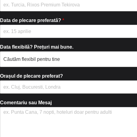
e
o
*
n
*
Data de plecare preferată?
*
Data flexibilă? Prețuri mai bune.
Orașul de plecare preferat?
Comentariu sau Mesaj