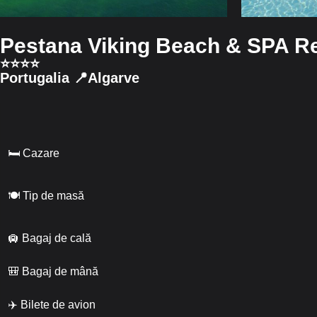
Pestana Viking Beach & SPA R
⭐️⭐️⭐️⭐️
Portugalia 📍Algarve
🛏 Cazare
🍽 Tip de masă
🛄 Bagaj de cală
🎒 Bagaj de mână
✈️ Bilete de avion