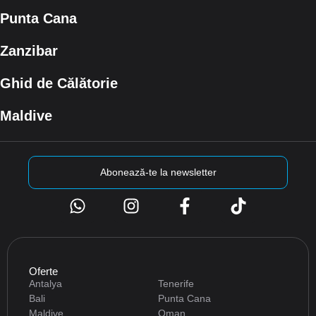
Punta Cana​
Zanzibar
Ghid de Călătorie
Maldive
Abonează-te la newsletter
Oferte
Antalya
Tenerife
Bali
Punta Cana
Maldive
Oman