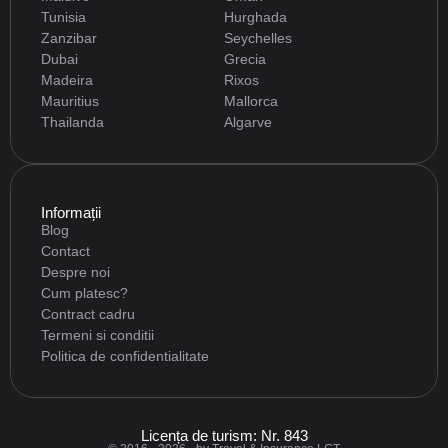
Tunisia
Hurghada
Zanzibar
Seychelles
Dubai
Grecia
Madeira
Rixos
Mauritius
Mallorca
Thailanda
Algarve
Informații
Blog
Contact
Despre noi
Cum platesc?
Contract cadru
Termeni si conditii
Politica de confidentialitate
Licența de turism: Nr. 843