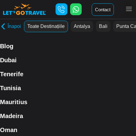
Contact
Înapoi
Toate Destinațiile
Antalya
Bali
Punta C
Blog
Dubai
Tenerife
Tunisia
Mauritius
Madeira
Oman