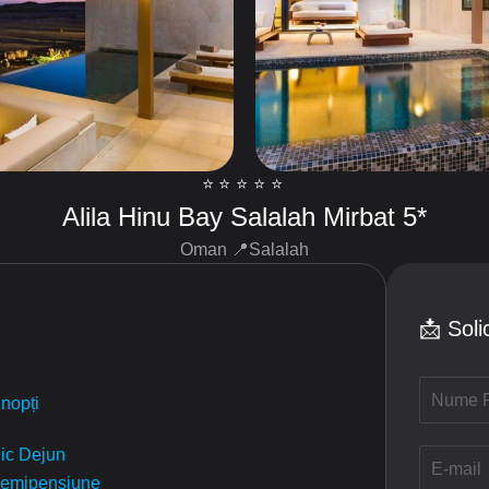
⭐️⭐️⭐️⭐️⭐️
Alila Hinu Bay Salalah Mirbat 5*
Oman 📍Salalah
📩 Soli
N
 nopți
u
m
e
ic Dejun
E
/
-
emipensiune