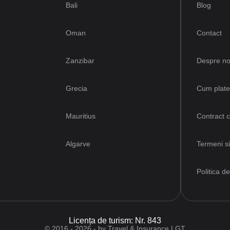
Bali
Blog
Oman
Contact
Zanzibar
Despre no
Grecia
Cum plat
Mauritius
Contract 
Algarve
Termeni si
Politica de
Licența de turism: Nr. 843
© 2016 - 2026 - by Travel & Insurance LGT