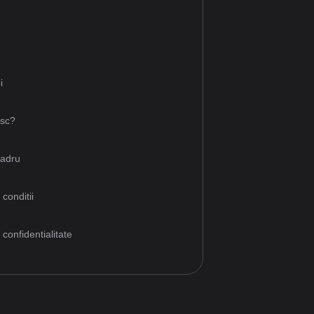
i
esc?
cadru
 conditii
 confidentialitate