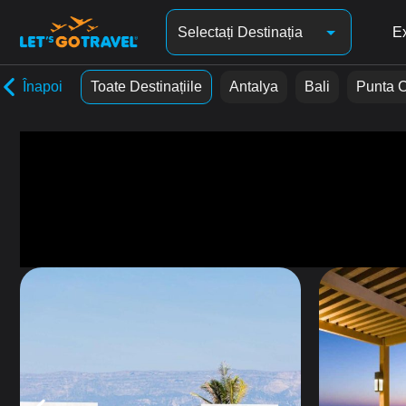
Selectați Destinația
Ex
Înapoi
Toate Destinațiile
Antalya
Bali
Punta 