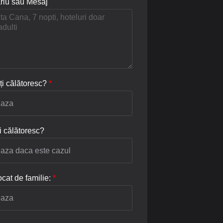
iu sau Mesaj
ți călătoresc?
*
i călătoresc?
cat de familie:
*