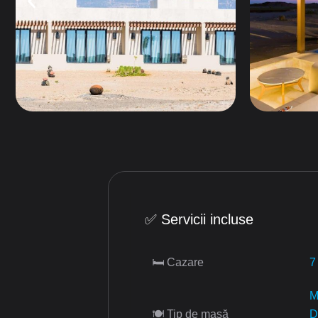
✅ Servicii incluse
🛏 Cazare
7
M
🍽 Tip de masă
D