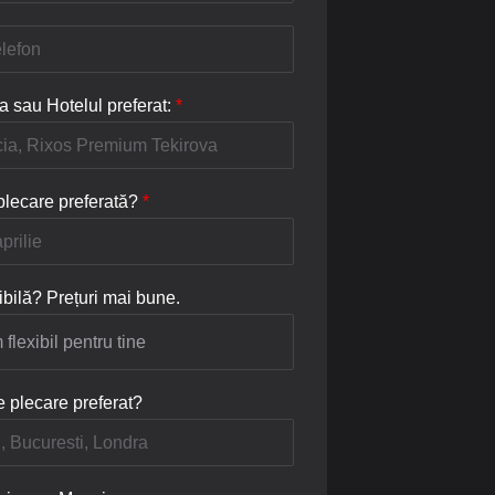
a sau Hotelul preferat:
*
plecare preferată?
*
ibilă? Prețuri mai bune.
e plecare preferat?