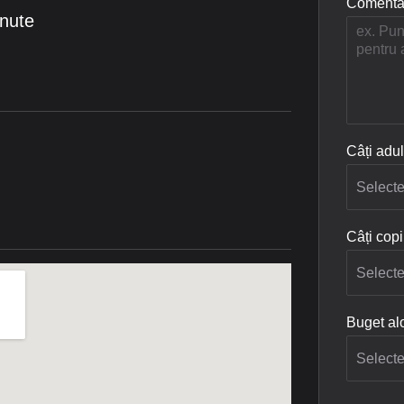
Comentar
inute
Câți adul
Câți copi
Buget alo