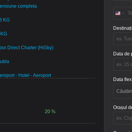
P
m
ensiune completa
r
a
T
e
i
e
n
3 KG
l
l
u
*
e
Destinați
m
f
 KG
e
o
*
n
bor Direct Charter (HiSky)
*
Data de 
ubla
eroport - Hotel - Aeroport
Data flex
Orașul d
20 %