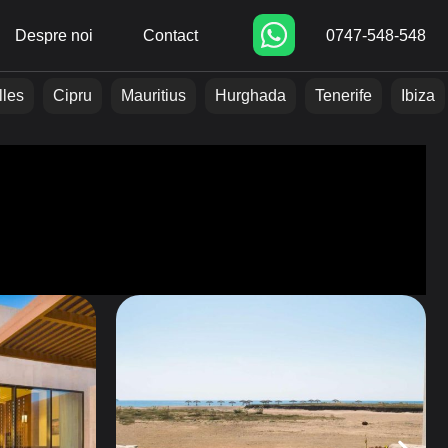
Despre noi
Contact
0747-548-548
lles
Cipru
Mauritius
Hurghada
Tenerife
Ibiza