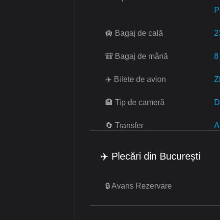
P
🛄 Bagaj de cală
2
🎒 Bagaj de mână
8
✈️ Bilete de avion
Z
🏨 Tip de cameră
D
🔄 Transfer
A
✈️ Plecări din București
🔒 Avans Rezervare