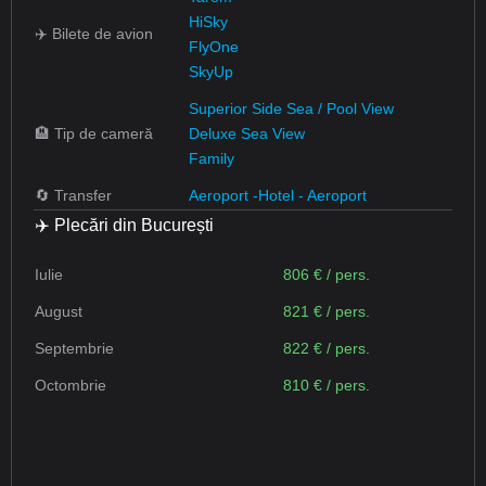
HiSky
✈️ Bilete de avion
FlyOne
SkyUp
Superior Side Sea / Pool View
🏨 Tip de cameră
Deluxe Sea View
Family
🔄 Transfer
Aeroport -Hotel - Aeroport
✈️ Plecări din București
Iulie
806 € / pers.
August
821 € / pers.
Septembrie
822 € / pers.
Octombrie
810 € / pers.