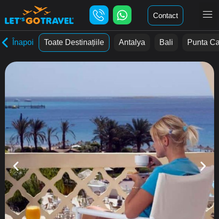
Contact
Înapoi
Toate Destinațiile
Antalya
Bali
Punta C