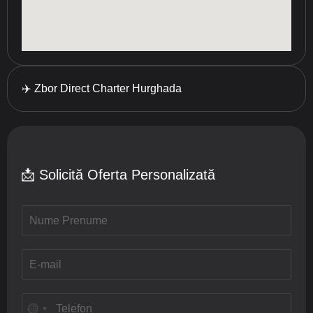
✈️ Zbor Direct Charter Hurghada
📩 Solicită Oferta Personalizată
N
u
m
e
E
/
-
P
m
r
a
T
e
i