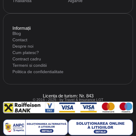
Thailanda
Algarve
Informații
Blog
Contact
Despre noi
Cum platesc?
Contract cadru
Termeni si conditii
Politica de confidentialitate
Licența de turism: Nr. 843
© 2016 - 2026 - by Travel & Insurance LGT