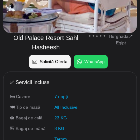
⭐️⭐️⭐️⭐️⭐️
Hurghada📍
Old Palace Resort Sahl
Egipt
Hasheesh
Solicită Oferta
WhatsApp
✅ Servicii incluse
🛏 Cazare
7 nopți
🍽 Tip de masă
All Inclusive
🛄 Bagaj de cală
23 KG
🎒 Bagaj de mână
8 KG
Tarom