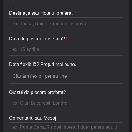
e
n
l
l
u
*
e
Destinația sau Hotelul preferat:
*
m
f
e
o
*
n
*
Data de plecare preferată?
*
Data flexibilă? Prețuri mai bune.
Orașul de plecare preferat?
Comentariu sau Mesaj