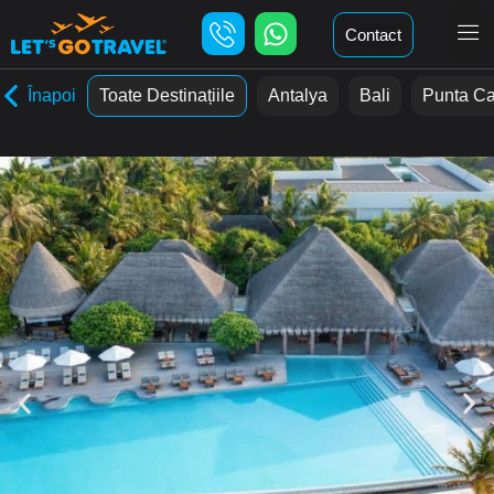
Contact
Înapoi
Toate Destinațiile
Antalya
Bali
Punta C