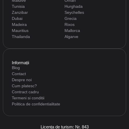
Maldive
Oman
Tunisia
Hurghada
Zanzibar
Seychelles
Dubai
Grecia
Madeira
Rixos
Mauritius
Mallorca
Thailanda
Algarve
Informații
Blog
Contact
Despre noi
Cum platesc?
Contract cadru
Termeni si conditii
Politica de confidentialitate
Licența de turism: Nr. 843