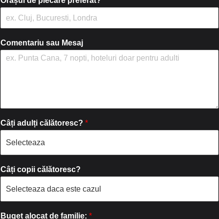
Orașul de plecare preferat?
Comentariu sau Mesaj
Câți adulți călătoresc?
*
Câți copii călătoresc?
Buget alocat de familie:
*