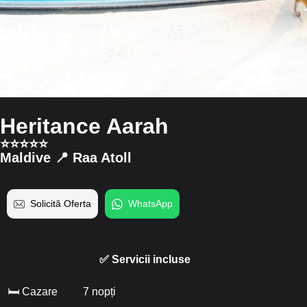
Heritance Aarah
⭐️⭐️⭐️⭐️⭐️
Maldive 📍 Raa Atoll
Solicită Oferta
WhatsApp
✅ Servicii incluse
🛏 Cazare
7 nopți