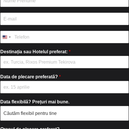
u
m
e
E
/
-
P
m
r
a
T
e
i
e
n
l
l
u
*
e
Destinația sau Hotelul preferat:
*
m
f
e
o
*
n
*
Data de plecare preferată?
*
Data flexibilă? Prețuri mai bune.