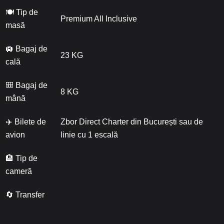
🍽 Tip de
Premium All Inclusive
masă
🛄 Bagaj de
23 KG
cală
🎒 Bagaj de
8 KG
mână
✈️ Bilete de
Zbor Direct Charter din București sau de
avion
linie cu 1 escală
🏨 Tip de
cameră
🔄 Transfer