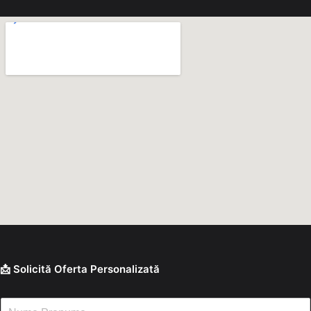
📩 Solicită Oferta Personalizată
N