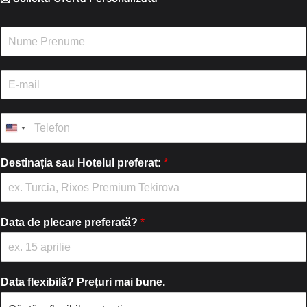
N
u
m
e
E
/
-
P
m
r
a
T
e
i
e
n
l
l
u
*
e
Destinația sau Hotelul preferat:
*
m
f
e
o
*
n
*
Data de plecare preferată?
*
Data flexibilă? Prețuri mai bune.