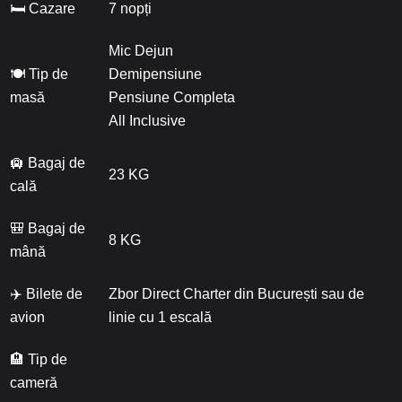
🛏 Cazare
7 nopți
Mic Dejun
🍽 Tip de
Demipensiune
masă
Pensiune Completa
All Inclusive
🛄 Bagaj de
23 KG
cală
🎒 Bagaj de
8 KG
mână
✈️ Bilete de
Zbor Direct Charter din București sau de
avion
linie cu 1 escală
🏨 Tip de
cameră