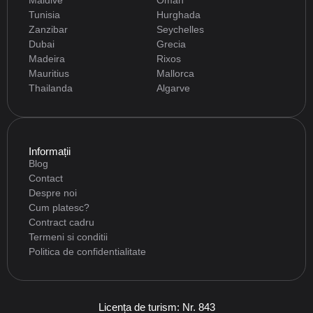
Maldive
Oman
Tunisia
Hurghada
Zanzibar
Seychelles
Dubai
Grecia
Madeira
Rixos
Mauritius
Mallorca
Thailanda
Algarve
Informații
Blog
Contact
Despre noi
Cum platesc?
Contract cadru
Termeni si conditii
Politica de confidentialitate
Licența de turism: Nr. 843