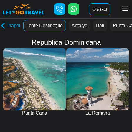
Contact
Înapoi
Toate Destinațiile
Antalya
Bali
Punta C
Republica Dominicana
Punta Cana
La Romana