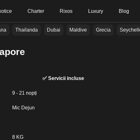
otice
Charter
Rixos
Luxury
Blog
ana
Thailanda
Dubai
Maldive
Grecia
Seychell
gapore
✅ Servicii incluse
9 - 21 nopți
Mic Dejun
8 KG