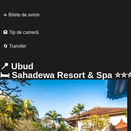
✈️ Bilete de avion
🏨 Tip de cameră
🔄 Transfer
📍 Ubud
🛏 Sahadewa Resort & Spa ⭐️⭐️