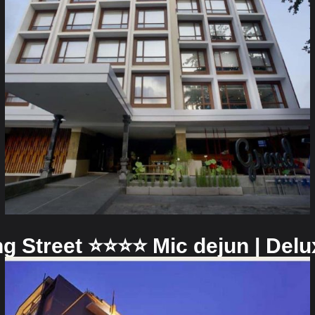
Street ⭐️⭐️⭐️⭐️ Mic dejun | Del