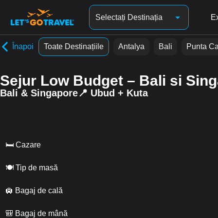
Selectați Destinația
Ex
Înapoi
Toate Destinațiile
Antalya
Bali
Punta C
Sejur Low Budget – Bali si Sin
Bali & Singapore📍 Ubud + Kuta
🛏 Cazare
🍽 Tip de masă
🛄 Bagaj de cală
🎒 Bagaj de mână