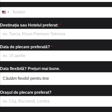
P
m
r
a
T
e
i
e
n
l
l
u
*
e
Destinația sau Hotelul preferat:
*
m
f
e
o
*
n
*
Data de plecare preferată?
*
Data flexibilă? Prețuri mai bune.
Orașul de plecare preferat?