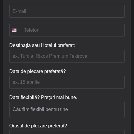
m
e
E
/
-
P
m
r
a
T
e
i
e
n
l
l
u
*
e
Destinația sau Hotelul preferat:
*
m
f
e
o
*
n
*
Data de plecare preferată?
*
Data flexibilă? Prețuri mai bune.
Orașul de plecare preferat?