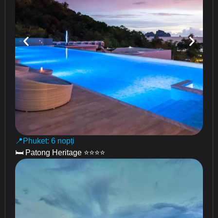
📍Phuket: 6 nopți
🛏 Patong Heritage ⭐️⭐️⭐️⭐️