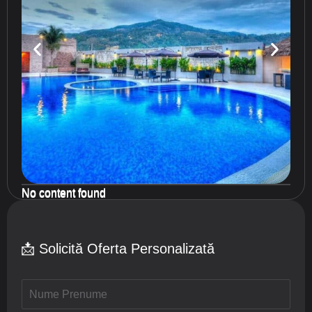
No content found
No content found
No content found
📩 Solicită Oferta Personalizată
N
u