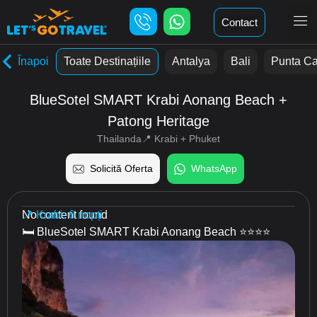
Contact
Înapoi
Toate Destinațiile
Antalya
Bali
Punta C
BlueSotel SMART Krabi Aonang Beach +
Patong Heritage
Thailanda📍 Krabi + Phuket
Solicită Oferta
WhatsApp
No content found
📍 Krabi: 6 nopți
🛏 BlueSotel SMART Krabi Aonang Beach​ ⭐️⭐️⭐️⭐️