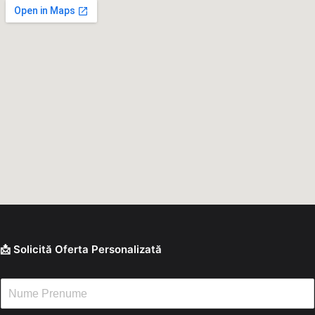
📩 Solicită Oferta Personalizată
N
u
m