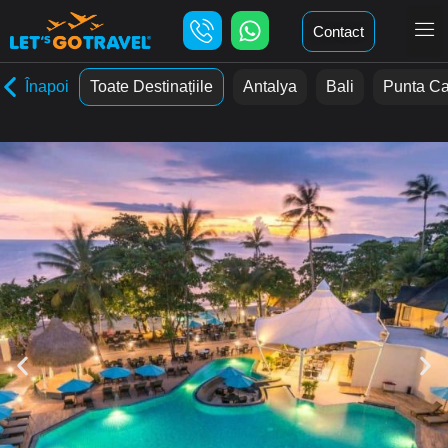
Contact
Înapoi
Toate Destinațiile
Antalya
Bali
Punta C