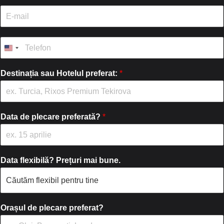
e
E
/
-
P
m
r
a
T
e
i
e
n
l
l
u
*
e
Destinația sau Hotelul preferat:
*
m
f
e
o
*
n
*
Data de plecare preferată?
*
Data flexibilă? Prețuri mai bune.
Orașul de plecare preferat?