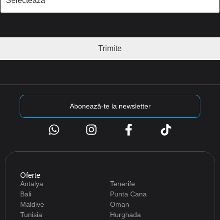
Trimite
Abonează-te la newsletter
Oferte
Antalya
Tenerife
Bali
Punta Cana
Maldive
Oman
Tunisia
Hurghada