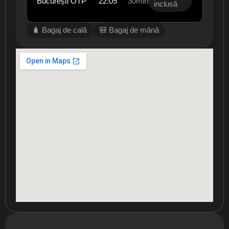
București OTP
22:05
30min
inclusă
🧳 Bagaj de cală
🎒 Bagaj de mână