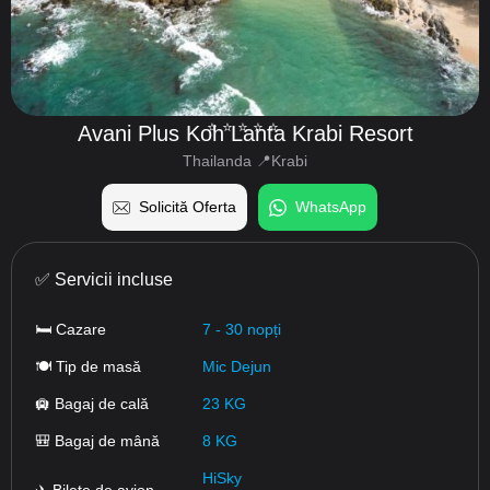
⭐️⭐️⭐️⭐️⭐️
Avani Plus Koh Lanta Krabi Resort
Thailanda 📍Krabi
Solicită Oferta
WhatsApp
✅ Servicii incluse
🛏 Cazare
7 - 30 nopți
🍽 Tip de masă
Mic Dejun
🛄 Bagaj de cală
23 KG
🎒 Bagaj de mână
8 KG
HiSky