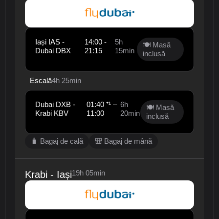
Iași IAS -
14:00 -
5h
🍽 Masă
Dubai DBX
21:15
15min
inclusă
Escală
4h 25min
Dubai DXB -
01:40 ⁺¹ –
6h
🍽 Masă
Krabi KBV
11:00
20min
inclusă
🧳 Bagaj de cală
🎒 Bagaj de mână
19h 05min
Krabi - Iași