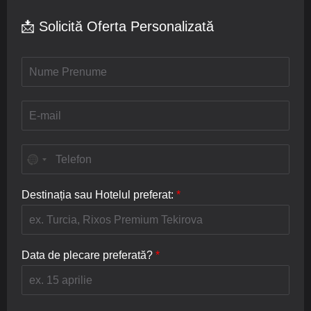
📩 Solicită Oferta Personalizată
N
u
m
e
E
/
-
P
m
r
a
T
e
i
e
n
l
l
u
*
e
Destinația sau Hotelul preferat:
*
m
f
e
o
*
n
*
Data de plecare preferată?
*