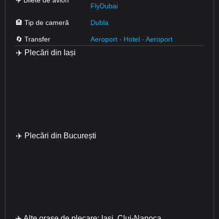
✈️ Bilete de avion
FlyDubai
🏨 Tip de cameră
Dubla
🔄 Transfer
Aeroport - Hotel - Aeroport
✈️ Plecări din Iași
✈️ Plecări din București
✈️ Alte orașe de plecare: Iași,
Cluj-Napoca,