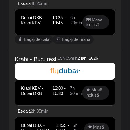
Escală
4h 20min
Dubai DXB -
10:25 –
6h
🍽 Masă
Krabi KBV
19:45
20min
inclusă
🧳 Bagaj de cală
🎒 Bagaj de mână
15h 05min
2 ian. 2026
Krabi - București
Krabi KBV -
12:00 -
7h
🍽 Masă
Dubai DXB
16:30
30min
inclusă
Escală
2h 05min
Dubai DBX -
18:35 -
5h
🍽 Masă