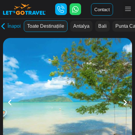
Contact
Înapoi
Toate Destinațiile
Antalya
Bali
Punta C