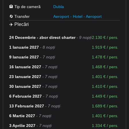
🏨 Tip de cameră
Dubla
🔄 Transfer
Aeroport - Hotel - Aeroport
✈️ Plecări
24 Decembrie - zbor direct charter
-
9 nopți
2.130 € / pers.
1 Ianuarie 2027
-
8 nopți
1.919 € / pers.
9 Ianuarie 2027
-
7 nopți
1.478 € / pers.
16 Ianuarie 2027
-
7 nopți
1.468 € / pers.
23 Ianuarie 2027
-
7 nopți
1.401 € / pers.
30 Ianuarie 2027
-
7 nopți
1.410 € / pers.
6 Februarie 2027
-
7 nopți
1.449 € / pers.
13 Februarie 2027
-
7 nopți
1.689 € / pers.
6 Martie 2027
-
7 nopți
1.401 € / pers.
3 Aprilie 2027
-
7 nopți
1.334 € / pers.