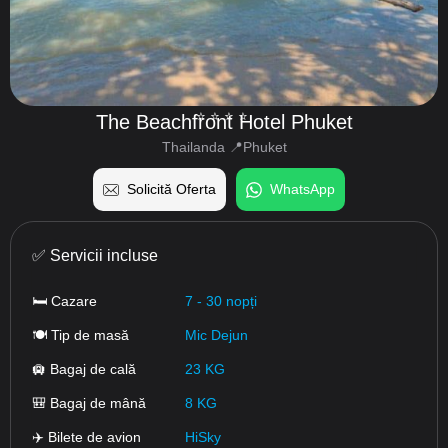
⭐️⭐️⭐️⭐️
The Beachfront Hotel Phuket
Thailanda 📍Phuket
Solicită Oferta
WhatsApp
✅ Servicii incluse
🛏 Cazare
7 - 30 nopți
🍽 Tip de masă
Mic Dejun
🛄 Bagaj de cală
23 KG
🎒 Bagaj de mână
8 KG
✈️ Bilete de avion
HiSky