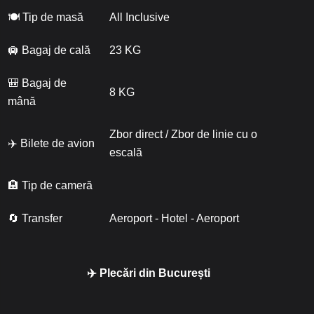
🍽 Tip de masă
All Inclusive
🛄 Bagaj de cală
23 KG
🎒 Bagaj de
8 KG
mână
Zbor direct / Zbor de linie cu o
✈️ Bilete de avion
escală
🏨 Tip de cameră
🔄 Transfer
Aeroport - Hotel - Aeroport
✈️ Plecări din București