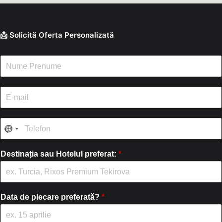
📩 Solicită Oferta Personalizată
N
u
m
e
E
/
-
P
m
r
a
T
e
i
e
n
l
l
u
*
e
Destinația sau Hotelul preferat:
*
m
f
e
o
*
n
*
Data de plecare preferată?
*