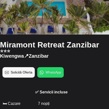
Miramont Retreat Zanzibar
⭐️⭐️⭐️
Kiwengwa📍Zanzibar
Solicită Oferta
WhatsApp
✅ Servicii incluse
🛏 Cazare
7 nopți