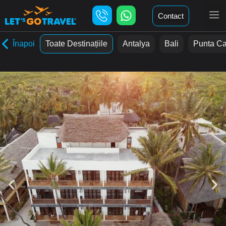
Contact
Înapoi
Toate Destinațiile
Antalya
Bali
Punta C