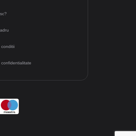
esc?
cadru
 conditii
 confidentialitate