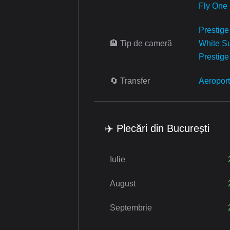
Fly One
Prestig
🏨 Tip de cameră
White S
Prestig
🔄 Transfer
Aeroport
✈️ Plecări din București
Iulie
August
Septembrie