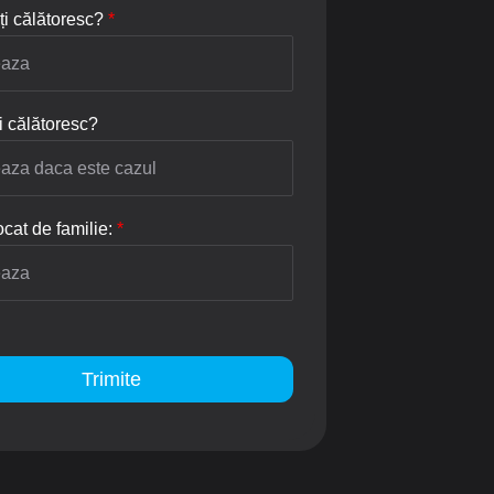
ți călătoresc?
*
i călătoresc?
cat de familie:
*
Trimite