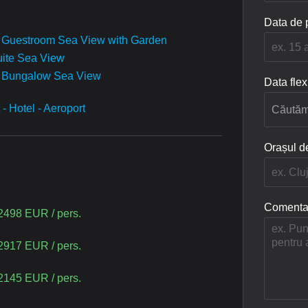
n
*
Data de 
e Guestroom Sea View with Garden
uite Sea View
e Bungalow Sea View
Data flex
 - Hotel - Aeroport
Orașul d
Comentar
2498 EUR / pers.
2917 EUR / pers.
2145 EUR / pers.