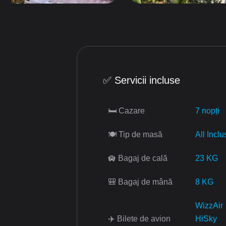
✅ Servicii incluse
🛏 Cazare
7 nopți
🍽 Tip de masă
All Inclu
🛄 Bagaj de cală
23 KG
🎒 Bagaj de mână
8 KG
WizzAir
✈️ Bilete de avion
HiSky