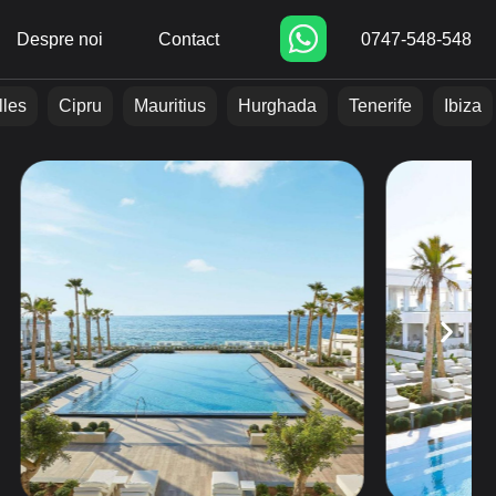
Despre noi
Contact
0747-548-548
lles
Cipru
Mauritius
Hurghada
Tenerife
Ibiza