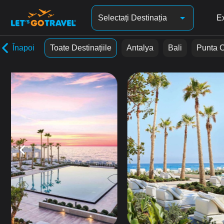
Selectați Destinația
Ex
Înapoi
Toate Destinațiile
Antalya
Bali
Punta 