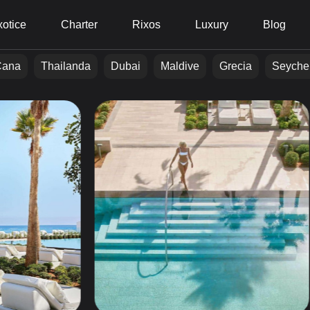
otice
Charter
Rixos
Luxury
Blog
Cana
Thailanda
Dubai
Maldive
Grecia
Seyche