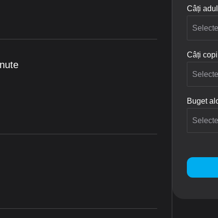
Câți adul
Câți copi
inute
Buget alo