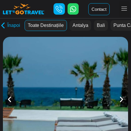
Contact
Înapoi
Toate Destinațiile
Antalya
Bali
Punta C