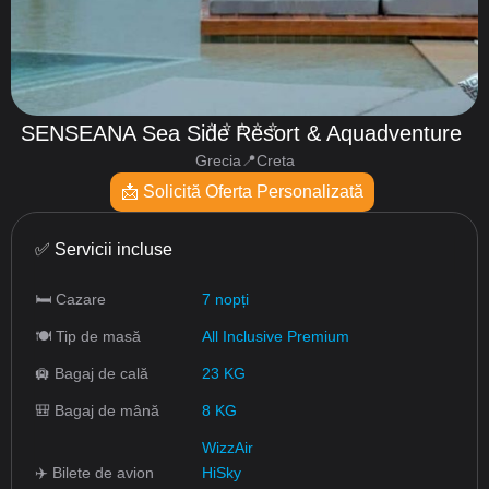
⭐️⭐️⭐️⭐️⭐️
SENSEANA Sea Side Resort & Aquadventure
Grecia📍Creta
📩 Solicită Oferta Personalizată
✅ Servicii incluse
🛏 Cazare
7 nopți
🍽 Tip de masă
All Inclusive Premium
🛄 Bagaj de cală
23 KG
🎒 Bagaj de mână
8 KG
WizzAir
✈️ Bilete de avion
HiSky