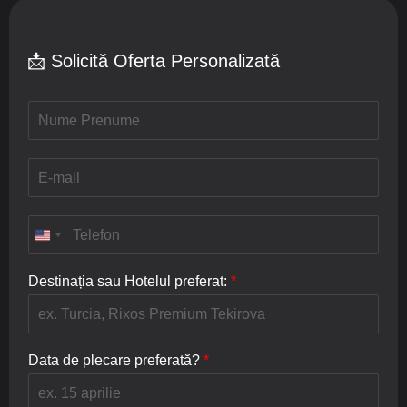
📩 Solicită Oferta Personalizată
N
u
m
e
E
/
-
P
m
r
a
T
e
i
e
n
l
l
u
*
e
Destinația sau Hotelul preferat:
*
m
f
e
o
*
n
*
Data de plecare preferată?
*