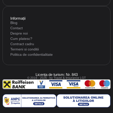
Informații
Blog
Contact
Despre noi
Cum platesc?
Contract cadru
Termeni si conditii
Politica de confidentialitate
Licența de turism: Nr. 843
© 2016 - 2026 - by Travel & Insurance LGT