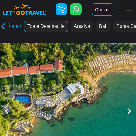
Contact
Înapoi
Toate Destinațiile
Antalya
Bali
Punta C