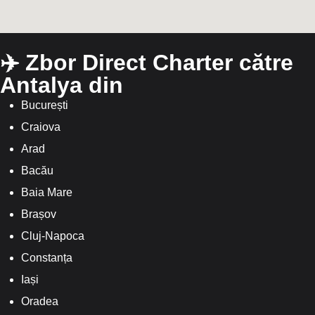
✈️ Zbor Direct Charter către
Antalya din
București
Craiova
Arad
Bacău
Baia Mare
Brașov
Cluj-Napoca
Constanța
Iași
Oradea