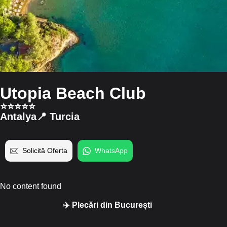
Utopia Beach Club
⭐️⭐️⭐️⭐️⭐️
Antalya📍 Turcia
Solicită Oferta
WhatsApp
No content found
✈️ Plecări din București