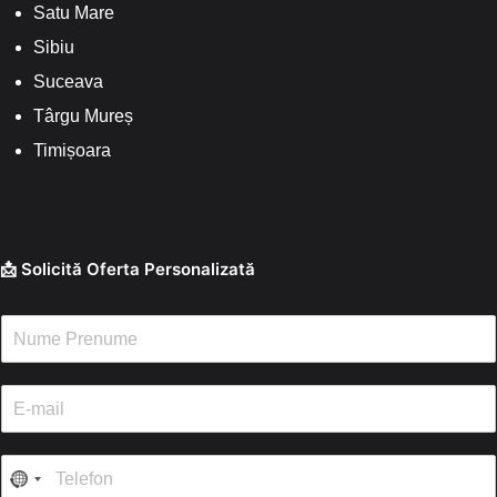
Satu Mare
Sibiu
Suceava
Târgu Mureș
Timișoara
📩 Solicită Oferta Personalizată
N
u
m
e
E
/
-
P
m
r
a
T
e
i
e