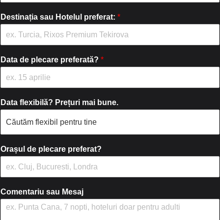
n
l
l
u
*
e
Destinația sau Hotelul preferat:
*
m
f
e
o
*
n
*
Data de plecare preferată?
*
Data flexibilă? Prețuri mai bune.
Orașul de plecare preferat?
Comentariu sau Mesaj